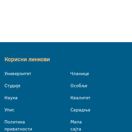
Корисни линкови
Универзитет
Чланице
Студије
Особље
Наука
Квалитет
Упис
Сарадња
Политика
Мапа
приватности
сајта