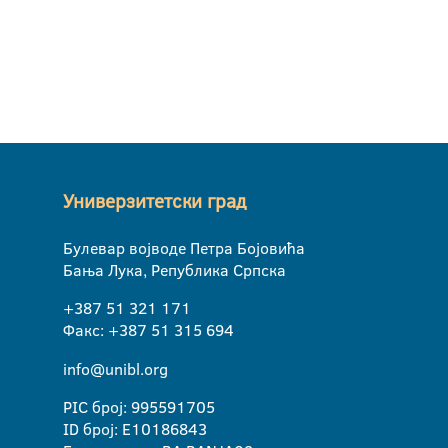
Универзитетски град
Булевар војводе Петра Бојовића
Бања Лука, Република Српска
+387 51 321 171
Факс: +387 51 315 694
info@unibl.org
PIC број: 995591705
ID број: E10186843