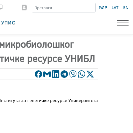
ЋИР
LAT
EN
УПИС
е микробиолошког
етичке ресурсе УНИБЛ
нститута за генетичке ресурсе Универзитета