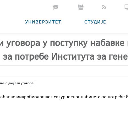
УНИВЕРЗИТЕТ
СТУДИЈЕ
и уговора у поступку набавк
 за потребе Института за ген
ње о додјели уговора
набавке микробиолошког сигурносног кабинета за потребе И