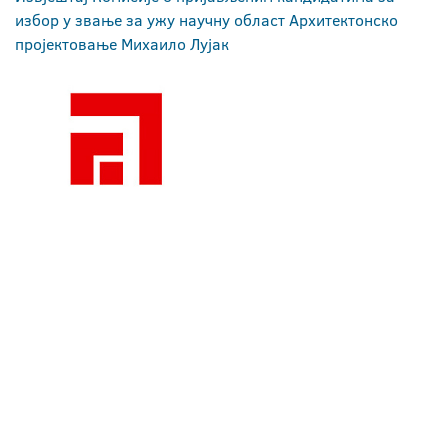
избор у звање за ужу научну област Архитектонско
пројектовање Михаило Лујак