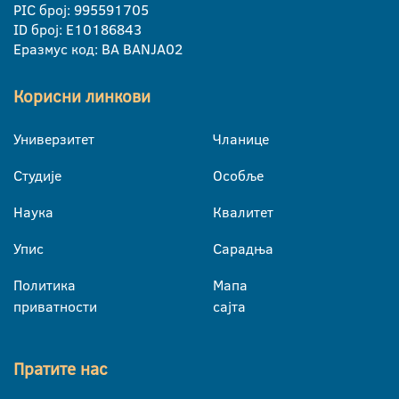
PIC број: 995591705
ID број: E10186843
Еразмус код: BA BANJA02
Корисни линкови
Универзитет
Чланице
Студије
Особље
Наука
Квалитет
Упис
Сарадња
Политика
Мапа
приватности
сајта
Пратите нас