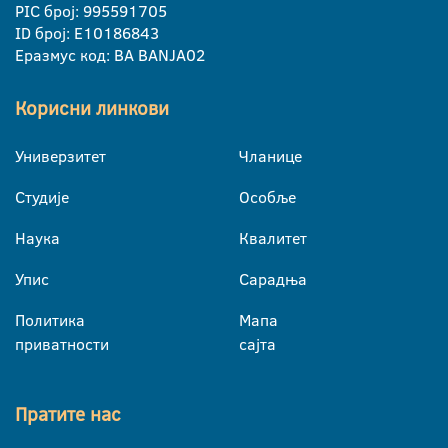
PIC број: 995591705
ID број: E10186843
Еразмус код: BA BANJA02
Корисни линкови
Универзитет
Чланице
Студије
Особље
Наука
Квалитет
Упис
Сарадња
Политика
Мапа
приватности
сајта
Пратите нас