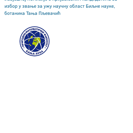
избор у звање за ужу научну област Биљне науке,
ботаника Тања Пљевачић