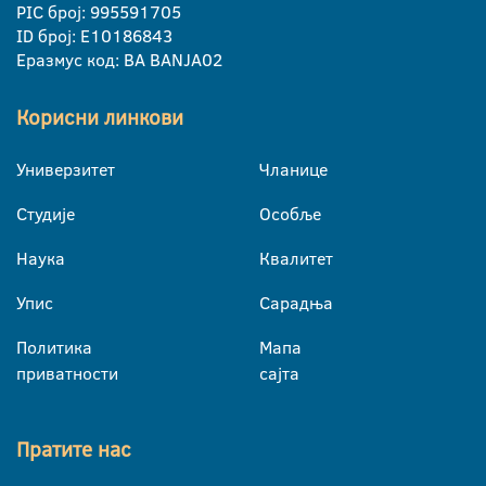
PIC број: 995591705
ID број: E10186843
Еразмус код: BA BANJA02
Корисни линкови
Универзитет
Чланице
Студије
Особље
Наука
Квалитет
Упис
Сарадња
Политика
Мапа
приватности
сајта
Пратите нас