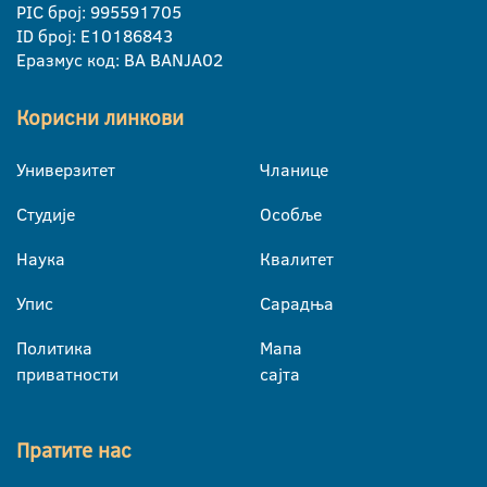
PIC број: 995591705
ID број: E10186843
Еразмус код: BA BANJA02
Корисни линкови
Универзитет
Чланице
Студије
Особље
Наука
Квалитет
Упис
Сарадња
Политика
Мапа
приватности
сајта
Пратите нас