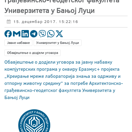
Универзитета у Бањој Луци
15. децембар 2017. 15:22:16
Јавне набавке
Универзитет у Бањој Луци
Обавјештење о додјели уговора
Обавјештење о додјели уговора за јавну набавку
компјутерских програма у оквиру Еразмус+ пројекта
„Креирање мреже лабораторија знања за одрживу и
отпорну животну средину“ за потребе Архитектонско-
грађевинско-геод
етског факултета Универзитета у
Бањој Луци