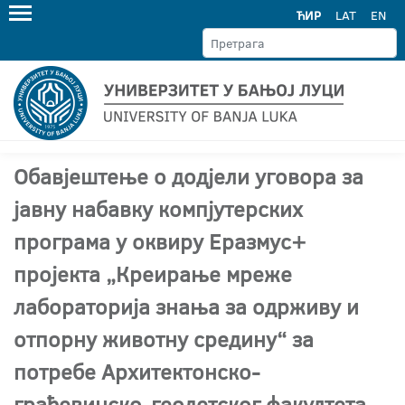
ЋИР
LAT
EN
Обавјештење о додјели уговора за
јавну набавку компјутерских
програма у оквиру Еразмус+
пројекта „Креирање мреже
лабораторија знања за одрживу и
отпорну животну средину“ за
потребе Архитектонско-
грађевинско-геодетског факултета