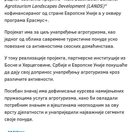
Agrotourism Landscapes Development (LANDS)"
кофинансираног од стране Европске Уније а у оквиру
програма Ерасмус+.
Пројекат има за циљ унапређење агротуризма, као
једног од облика савремене туристичке понуде уско
повезане са активностима сеоских домаћинстава.
У току реализације пројекта, партнерске институције из
Босне и Херцеговине, Србије и Европске Уније покушаће
да дају свој допринос унапређењу агротуризма кроз
различите активности.
Посебан значај има дефинисање курсева намијењених
пружаоцима услуга агротуризма, како би овладали
потребним знањем и вјештинама неопходним за ову
врсту дјелатности и унаприједили најважније сегменте
своје понуде.