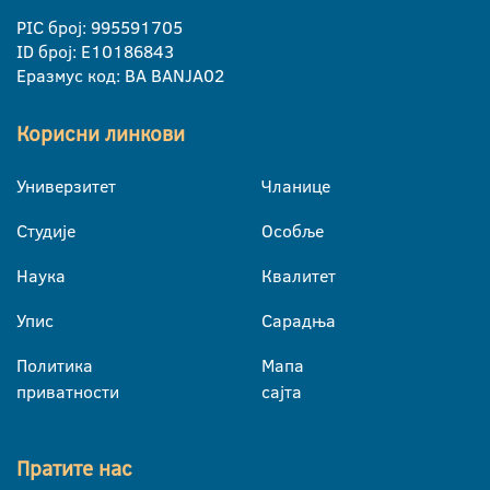
PIC број: 995591705
ID број: E10186843
Еразмус код: BA BANJA02
Корисни линкови
Универзитет
Чланице
Студије
Особље
Наука
Квалитет
Упис
Сарадња
Политика
Мапа
приватности
сајта
Пратите нас