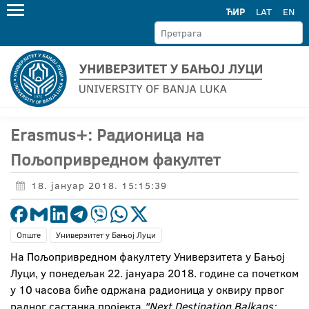
ЋИР
LAT
EN
Erasmus+: Радионица на
Пољопривредном факултет
18. јануар 2018. 15:15:39
Опште
Универзитет у Бањој Луци
На Пољопривредном факултету Универзитета у Бањој
Луци, у понедељак 22. јануара 2018. године са почетком
у 10 часова биће одржана радионица у оквиру првог
радног састанка пројекта
"Next Destination Balkans: