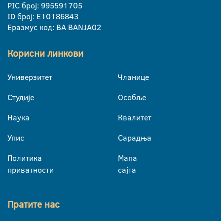
PIC број: 995591705
ID број: E10186843
Еразмус код: BA BANJA02
Корисни линкови
Универзитет
Чланице
Студије
Особље
Наука
Квалитет
Упис
Сарадња
Политика
Мапа
приватности
сајта
Пратите нас