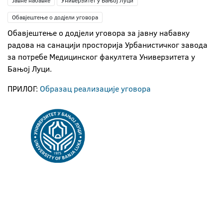
Јавне набавке
Универзитет у Бањој Луци
Обавјештење о додјели уговора
Обавјештење о додјели уговора за јавну набавку
радова на санацији просторија Урбанистичког завода
за потребе Медицинског факултета Универзитета у
Бањој Луци.
ПРИЛОГ:
Образац реализације уговора