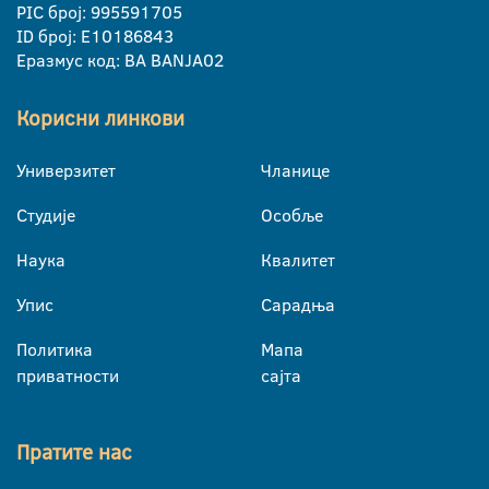
PIC број: 995591705
ID број: E10186843
Еразмус код: BA BANJA02
Корисни линкови
Универзитет
Чланице
Студије
Особље
Наука
Квалитет
Упис
Сарадња
Политика
Мапа
приватности
сајта
Пратите нас