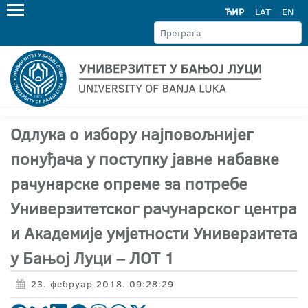
ЋИР
LAT
EN
Oдлука о избору најповољнијег
понуђача у поступку јавне набавке
рачунарске опреме за потребе
Универзитетског рачунарског центра
и Академије умјетности Универзитета
у Бањој Луци – ЛОТ 1
23. фебруар 2018. 09:28:29