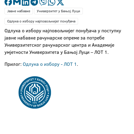
Јавне набавке
Универзитет у Бањој Луци
Одлука о избору најповољнијег понуђача
Oдлука о избору најповољнијег понуђача у поступку
јавне набавке рачунарске опреме за потребе
Универзитетског рачунарског центра и Академије
умјетности Универзитета у Бањој Луци – ЛОТ 1.
Прилог:
Одлука о избору - ЛОТ 1
.