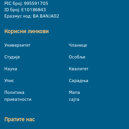
PIC број: 995591705
ID број: E10186843
Еразмус код: BA BANJA02
Корисни линкови
Универзитет
Чланице
Студије
Особље
Наука
Квалитет
Упис
Сарадња
Политика
Мапа
приватности
сајта
Пратите нас