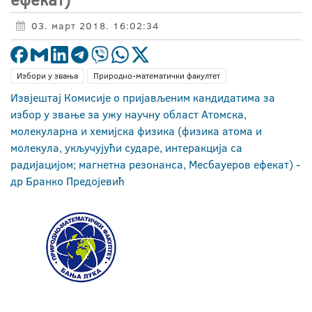
03. март 2018. 16:02:34
Избори у звања
Природно-математички факултет
Извјештај Комисије о пријављеним кандидатима за
избор у звање за ужу научну област Атомска,
молекуларна и хемијска физика (физика атома и
молекула, укључујући сударе, интеракција са
радијацијом; магнетна резонанса, Месбауеров ефекат) -
др Бранко Предојевић