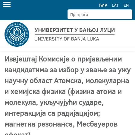
ЋИР
LAT
EN
Извјештај Комисије о пријављеним
кандидатима за избор у звање за ужу
научну област Атомска, молекуларна
и хемијска физика (физика атома и
молекула, укључујући сударе,
интеракција са радијацијом;
магнетна резонанса, Месбауеров
ефекат)