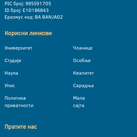
PIC број: 995591705
ID број: E10186843
Еразмус код: BA BANJA02
Корисни линкови
Универзитет
Чланице
Студије
Особље
Наука
Квалитет
Упис
Сарадња
Политика
Мапа
приватности
сајта
Пратите нас