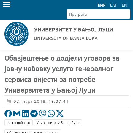
ЋИР
LAT
EN
Обавјештење о додјели уговора за
јавну набавку услуга генералног
сервиса вијести за потребе
Универзитета у Бањој Луци
07. март 2018. 13:07:41
Јавне набавке
Универзитет у Бањој Луци
Обавјештење о додјели уговора