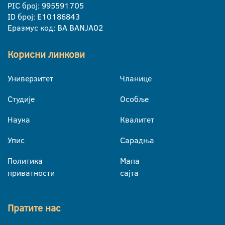
PIC број: 995591705
ID број: E10186843
Еразмус код: BA BANJA02
Корисни линкови
Универзитет
Чланице
Студије
Особље
Наука
Квалитет
Упис
Сарадња
Политика
Мапа
приватности
сајта
Пратите нас