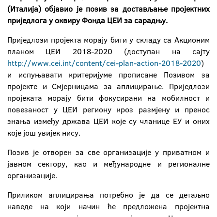
(Италија) објавио је позив за достављање пројектних
приједлога у оквиру Фонда ЦЕИ за сарадњу.
Приједлози пројекта морају бити у складу са Акционим
планом ЦЕИ 2018-2020 (доступан на сајту
http://www.cei.int/content/cei-plan-action-2018-2020
)
и испуњавати критеријуме прописане Позивом за
пројекте и Смјерницама за аплицирање. Приједлози
пројеката морају бити фокусирани на мобилност и
повезаност у ЦЕИ региону кроз размјену и пренос
знања између држава ЦЕИ које су чланице ЕУ и оних
које још увијек нису.
Позив је отворен за све организације у приватном и
јавном сектору, као и међународне и регионалне
организације.
Приликом аплицирања потребно је да се детаљно
наведе на који начин ће предложена пројектна