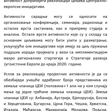
активност допринијети реализацији циљева Централно-
европске иницијативе.
Активности сарадње могу се односити на
организовање конференција, семинара, радионица и
осталих врста састанака, као и припрему студија и
анализа. Остале врсте активности које су у складу са
основним циљевима могу бити узети у разматрање,
укључујући оне иницијативе које имају за циљ пружање
подршке изради пројеката у вези са имплементацијом
макро регионалних стартегија и Стратегије развоја
Југоисточне Европе до краја 2020. године.
Услов за реализацију пројектних активности је да се
обезбиједи учешће одређеног броја представника из
земаља чланица ЦЕИ (половина+1 али ни у ком случају
мање од једне трећине земаља чланица ЦЕИ). Земље
чланице ЦЕИ су: Албанија, Аустрија, Бјелорусија, Босна
и Херцеговина, Бугарска, Црна Гора, Чешка, Хрватска,
Италија, Мађарска, Македонија, Молдова, Пољска,