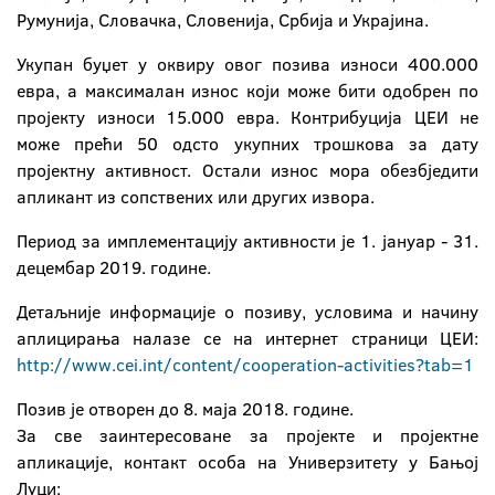
Румунија, Словачка, Словенија, Србија и Украјина.
Укупан буџет у оквиру овог позива износи 400.000
евра, а максималан износ који може бити одобрен по
пројекту износи 15.000 евра. Контрибуција ЦЕИ не
може прећи 50 одсто укупних трошкова за дату
пројектну активност. Остали износ мора обезбједити
апликант из сопствених или других извора.
Период за имплементацију активности је 1. јануар - 31.
децембар 2019. године.
Детаљније информације о позиву, условима и начину
аплицирања налазе се на интернет страници ЦЕИ:
http://www.cei.int/content/cooperation-activities?tab=1
Позив је отворен до 8. маја 2018. године.
За све заинтересоване за пројекте и пројектне
апликације, контакт особа на Универзитету у Бањој
Луци: