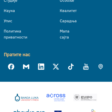
Студије
Особље
Наука
Квалитет
Упис
Сарадња
Политика
Мапа
приватности
сајта
Пратите нас