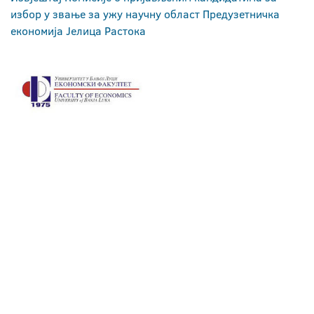
избор у звање за ужу научну област Предузетничка
економија Јелица Растока