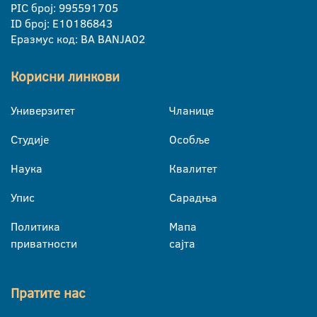
PIC број: 995591705
ID број: E10186843
Еразмус код: BA BANJA02
Корисни линкови
Универзитет
Чланице
Студије
Особље
Наука
Квалитет
Упис
Сарадња
Политика
Мапа
приватности
сајта
Пратите нас