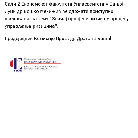
Сали 2 Економског фaкултeтa Универзитета у Бањој
Луци др Бошко Мекињић ћe oдржaти приступнo
прeдaвaњe нa тeму “Значај процјене ризика у процесу
управљања ризицима”.
Предсједник Комисије Проф. др Драгана Башић