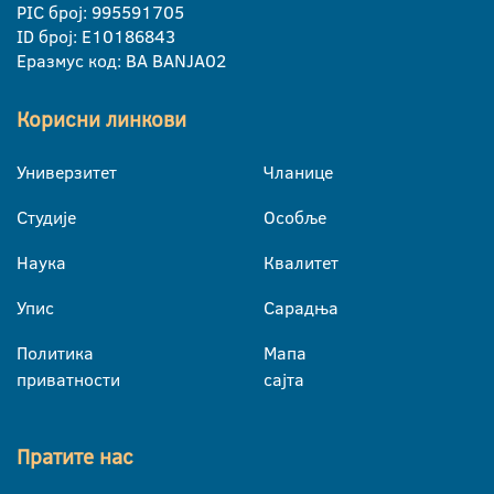
PIC број: 995591705
ID број: E10186843
Еразмус код: BA BANJA02
Корисни линкови
Универзитет
Чланице
Студије
Особље
Наука
Квалитет
Упис
Сарадња
Политика
Мапа
приватности
сајта
Пратите нас