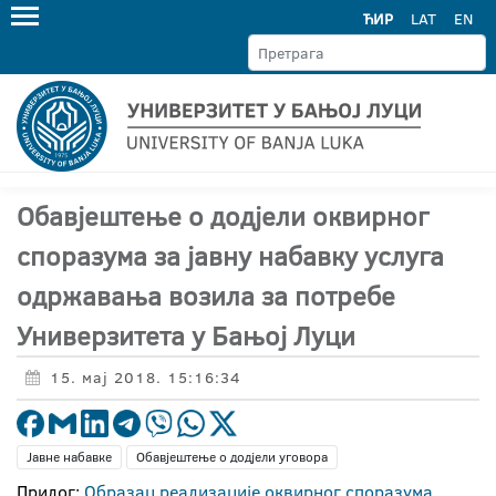
ЋИР
LAT
EN
Обавјештење о додјели оквирног
споразума за јавну набавку услуга
одржавања возила за потребе
Универзитета у Бањој Луци
15. мај 2018. 15:16:34
Јавне набавке
Обавјештење о додјели уговора
Прилог:
Образац реализације оквирног споразума