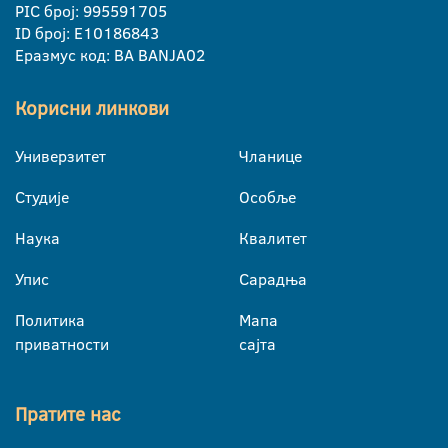
PIC број: 995591705
ID број: E10186843
Еразмус код: BA BANJA02
Корисни линкови
Универзитет
Чланице
Студије
Особље
Наука
Квалитет
Упис
Сарадња
Политика
Мапа
приватности
сајта
Пратите нас