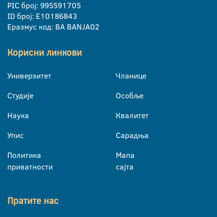
PIC број: 995591705
ID број: E10186843
Еразмус код: BA BANJA02
Корисни линкови
Универзитет
Чланице
Студије
Особље
Наука
Квалитет
Упис
Сарадња
Политика
Мапа
приватности
сајта
Пратите нас