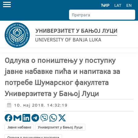
ЋИР
LAT
EN
Одлука о поништењу у поступку
јавне набавке пића и напитака за
потребе Шумарског факултета
Универзитета у Бањој Луци
10. мај 2018. 14:32:19
Јавне набавке
Универзитет у Бањој Луци
Одлука о поништењу поступка