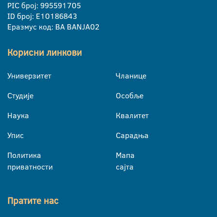
PIC број: 995591705
ID број: E10186843
Еразмус код: BA BANJA02
Корисни линкови
Универзитет
Чланице
Студије
Особље
Наука
Квалитет
Упис
Сарадња
Политика
Мапа
приватности
сајта
Пратите нас