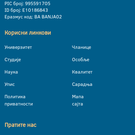
PIC број: 995591705
ID број: E10186843
Еразмус код: BA BANJA02
Корисни линкови
Универзитет
Чланице
Студије
Особље
Наука
Квалитет
Упис
Сарадња
Политика
Мапа
приватности
сајта
Пратите нас