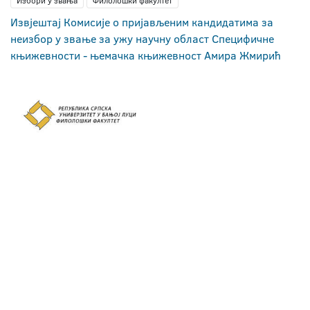
Избори у звања
Филолошки факултет
Извјештај Комисије о пријављеним кандидатима за
неизбор у звање за ужу научну област Специфичне
књижевности - њемачка књижевност Амира Жмирић