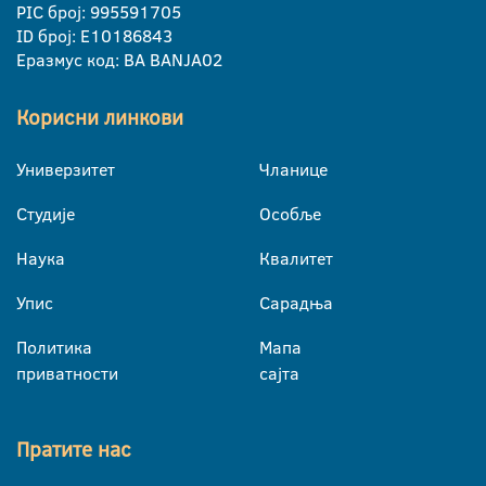
PIC број: 995591705
ID број: E10186843
Еразмус код: BA BANJA02
Корисни линкови
Универзитет
Чланице
Студије
Особље
Наука
Квалитет
Упис
Сарадња
Политика
Мапа
приватности
сајта
Пратите нас