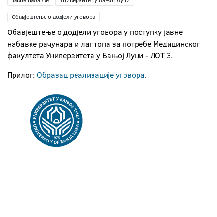
Јавне набавке
Универзитет у Бањој Луци
Обавјештење о додјели уговора
Oбавјештење о додјели уговора у поступку јавне
набавке рачунара и лаптопа за потребе Медицинског
факултета Универзитета у Бањој Луци - ЛОТ 3.
Прилог:
Образац реализације уговора
.