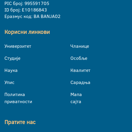
PIC број: 995591705
ID број: E10186843
Еразмус код: BA BANJA02
Корисни линкови
Универзитет
Чланице
Студије
Особље
Наука
Квалитет
Упис
Сарадња
Политика
Мапа
приватности
сајта
Пратите нас