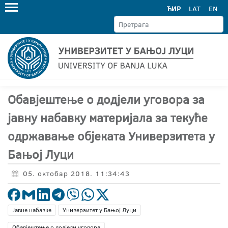
ЋИР
LAT
EN
Обавјештење о додјели уговора за
јавну набавку материјала за текуће
одржавање објеката Универзитета у
Бањој Луци
05. октобар 2018. 11:34:43
Јавне набавке
Универзитет у Бањој Луци
Обавјештење о додјели уговора