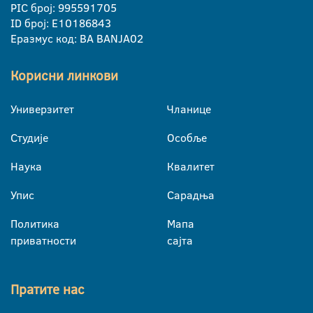
PIC број: 995591705
ID број: E10186843
Еразмус код: BA BANJA02
Корисни линкови
Универзитет
Чланице
Студије
Особље
Наука
Квалитет
Упис
Сарадња
Политика
Мапа
приватности
сајта
Пратите нас