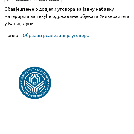
Обавјештење о додјели уговора за јавну набавку
материјала за текуће одржавање објеката Универзитета
у Бањој Луци.
Прилог:
Образац реализације уговора