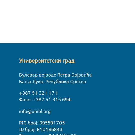
Универзитетски град
Булевар војводе Петра Бојовића
Бања Лука, Република Српска
+387 51 321 171
Факс: +387 51 315 694
info@unibl.org
PIC број: 995591705
ID број: E10186843