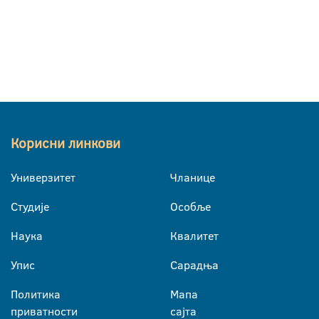
Корисни линкови
Универзитет
Чланице
Студије
Особље
Наука
Квалитет
Упис
Сарадња
Политика
Мапа
приватности
сајта