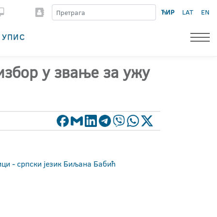
ЋИР
LAT
EN
УПИС
избор у звање за ужу
ици - српски језик Биљана Бабић