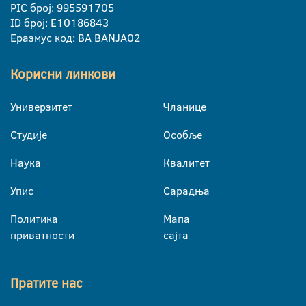
PIC број: 995591705
ID број: E10186843
Еразмус код: BA BANJA02
Корисни линкови
Универзитет
Чланице
Студије
Особље
Наука
Квалитет
Упис
Сарадња
Политика
Мапа
приватности
сајта
Пратите нас