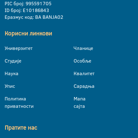
PIC број: 995591705
ID број: E10186843
Еразмус код: BA BANJA02
Корисни линкови
Универзитет
Чланице
Студије
Особље
Наука
Квалитет
Упис
Сарадња
Политика
Мапа
приватности
сајта
Пратите нас