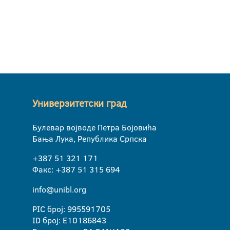
Универзитетски град
Булевар војводе Петра Бојовића
Бања Лука, Република Српска
+387 51 321 171
Факс: +387 51 315 694
info@unibl.org
PIC број: 995591705
ID број: E10186843