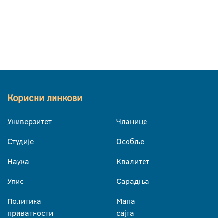
Корисни линкови
Универзитет
Чланице
Студије
Особље
Наука
Квалитет
Упис
Сарадња
Политика
Мапа
приватности
сајта