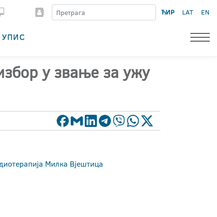
ЋИР
LAT
EN
УПИС
избор у звање за ужу
адиотерапија Милка Вјештица