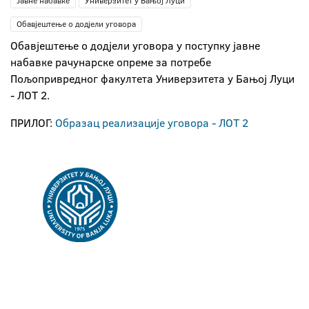
Јавне набавке
Универзитет у Бањој Луци
Обавјештење о додјели уговора
Обавјештење о додјели уговора у поступку јавне
набавке рачунарске опреме за потребе
Пољопривредног факултета Универзитета у Бањој Луци
- ЛОТ 2.
ПРИЛОГ:
Образац реализације уговора - ЛОТ 2