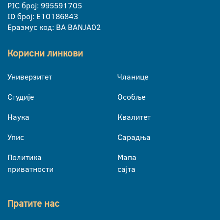
PIC број: 995591705
ID број: E10186843
Еразмус код: BA BANJA02
Корисни линкови
Универзитет
Чланице
Студије
Особље
Наука
Квалитет
Упис
Сарадња
Политика
Мапа
приватности
сајта
Пратите нас