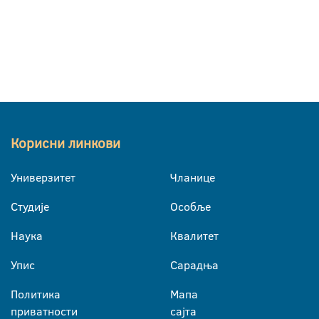
Корисни линкови
Универзитет
Чланице
Студије
Особље
Наука
Квалитет
Упис
Сарадња
Политика
Мапа
приватности
сајта