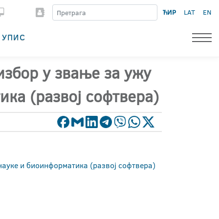
ЋИР
LAT
EN
УПИС
избор у звање за ужу
ка (развој софтвера)
науке и биоинформатика (развој софтвера)