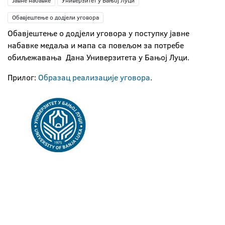
Јавне набавке
Универзитет у Бањој Луци
Обавјештење о додјели уговора
Обавјештење о додјели уговора у поступку јавне
набавке медaља и мапа са повељом за потребе
обиљежавања Дана Универзитета у Бањој Луци.
Прилог:
Образац реализације уговора
.