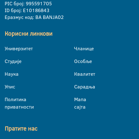
PIC број: 995591705
ID број: E10186843
Еразмус код: BA BANJA02
Корисни линкови
Универзитет
Чланице
Студије
Особље
Наука
Квалитет
Упис
Сарадња
Политика
Мапа
приватности
сајта
Пратите нас