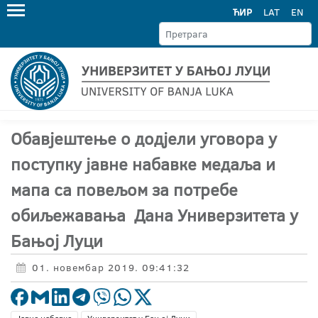
ЋИР
LAT
EN
Обавјештење о додјели уговора у
поступку јавне набавке медaља и
мапа са повељом за потребе
обиљежавања Дана Универзитета у
Бањој Луци
01. новембар 2019. 09:41:32