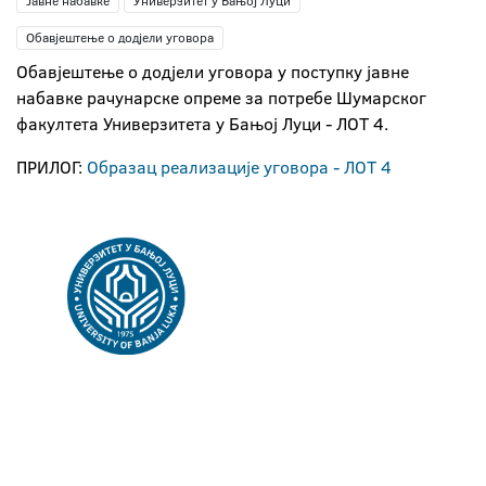
Јавне набавке
Универзитет у Бањој Луци
Обавјештење о додјели уговора
Обавјештење о додјели уговора у поступку јавне
набавке рачунарске опреме за потребе Шумарског
факултета Универзитета у Бањој Луци - ЛОТ 4.
ПРИЛОГ:
Образац реализације уговора - ЛОТ 4