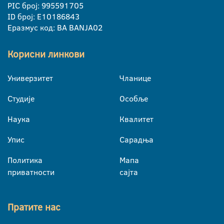
PIC број: 995591705
ID број: E10186843
Еразмус код: BA BANJA02
Корисни линкови
Универзитет
Чланице
Студије
Особље
Наука
Квалитет
Упис
Сарадња
Политика
Мапа
приватности
сајта
Пратите нас