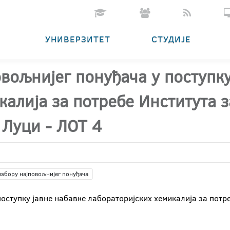
УНИВЕРЗИТЕТ
СТУДИЈЕ
овољнијег понуђача у поступку
калија за потребе Института з
 Луци - ЛОТ 4
избору најповољнијег понуђача
оступку јавне набавке лабораторијских хемикалија за потре