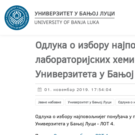
Одлука о избору најп
лабораторијских хеми
Универзитета у Бањој
01. новембар 2019. 17:54:04
Јавне набавке
Универзитет у Бањој Луци
Одлука о 
Одлука о избору најповољнијег понуђача у п
Универзитета у Бањој Луци - ЛОТ 4.