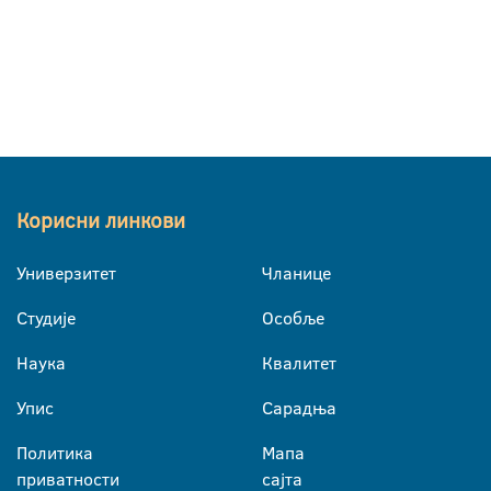
Корисни линкови
Универзитет
Чланице
Студије
Особље
Наука
Квалитет
Упис
Сарадња
Политика
Мапа
приватности
сајта