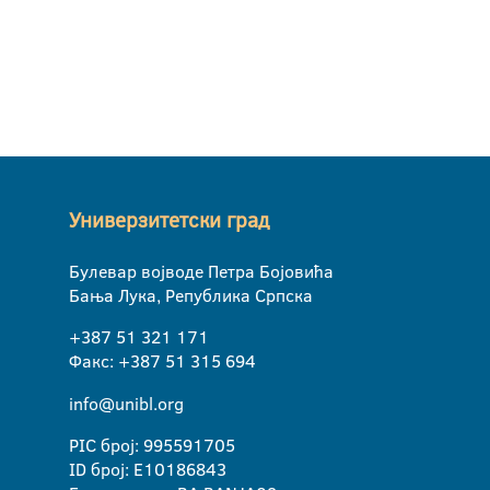
Универзитетски град
Булевар војводе Петра Бојовића
Бања Лука, Република Српска
+387 51 321 171
Факс: +387 51 315 694
info@unibl.org
PIC број: 995591705
ID број: E10186843