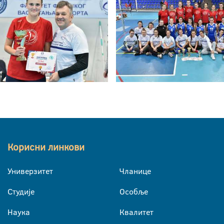
Корисни линкови
Универзитет
Чланице
Студије
Особље
Наука
Квалитет