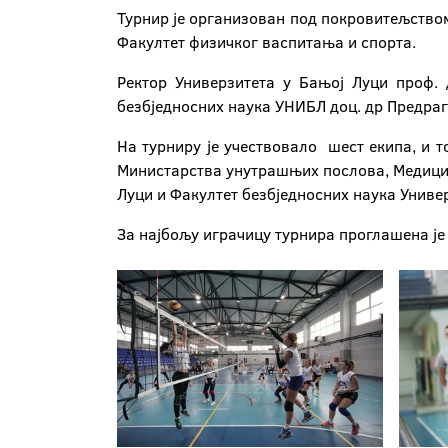
Турнир је организован под покровитељством
Факултет физичког васпитања и спорта.
Ректор Универзитета у Бањој Луци проф. 
безбједносних наука УНИБЛ доц. др Предраг
На турниру је учествовало шест екипа, и т
Министарства унутрашњих послова, Медицин
Луци и Факултет безбједносних наука Универ
За најбољу играчицу турнира проглашена је