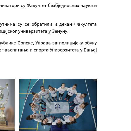
низатори су Факултет безбједносних наука и
сутнима су се обратили и декан Факултета
цијског универзитета у Земуну.
публике Српске, Управа за полицијску обуку
г васпитања и спорта Универзитета у Бањој