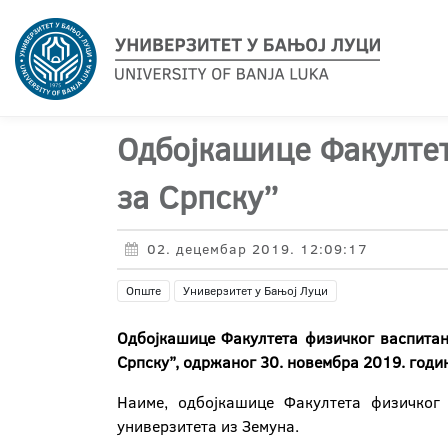
Одбојкашице Факултет
за Српску’’
02. децембар 2019. 12:09:17
Опште
Универзитет у Бањој Луци
Одбојкашице Факултета физичког васпитањ
Српску’’, одржаног 30. новембра 2019. годи
Наиме, одбојкашице Факултета физичког
универзитетa из Земуна.