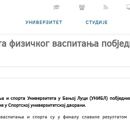
УНИВЕРЗИТЕТ
СТУДИЈЕ
а физичког васпитања побјед
а и спорта Универзитета у Бањој Луци (УНИБЛ) побједнице
не у Спортској универзитетској дворани.
 васпитања и спорта су у финалу славиле резултатом 