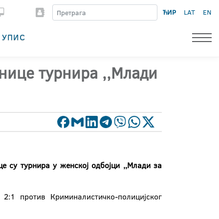
ЋИР
LAT
EN
УПИС
нице турнира ,,Млади
 су турнира у женској одбојци ,,Млади за
2:1 против Криминалистичко-полицијскoг