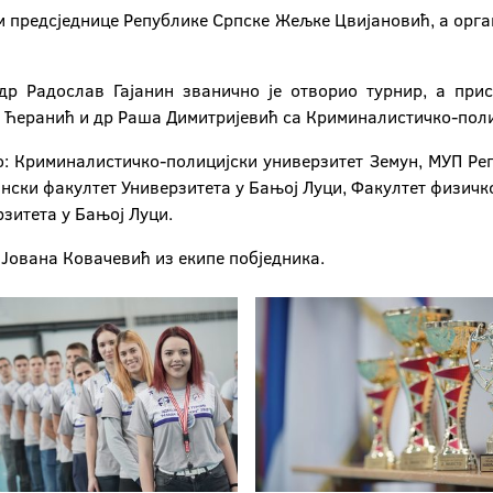
 предсједнице Републике Српске Жељке Цвијановић, а орга
др Радослав Гајанин званично је отворио турнир, а при
 Ћеранић и др Раша Димитријевић са Криминалистичко-поли
о: Криминалистичко-полицијски универзитет Земун, МУП Ре
ски факултет Универзитета у Бањој Луци, Факултет физичко
зитета у Бањој Луци.
 Јована Ковачевић из екипе побједника.