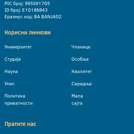
PIC број: 995591705
ID број: E10186843
Еразмус код: BA BANJA02
Корисни линкови
Универзитет
Чланице
Студије
Особље
Наука
Квалитет
Упис
Сарадња
Политика
Мапа
приватности
сајта
Пратите нас