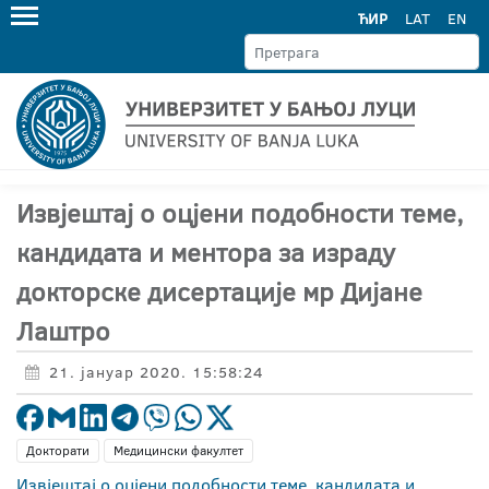
ЋИР
LAT
EN
Извјештај о оцјени подобности теме,
кандидата и ментора за израду
докторске дисертације мр Дијане
Лаштро
21. јануар 2020. 15:58:24
Докторати
Медицински факултет
Извјештај о оцјени подобности теме, кандидата и