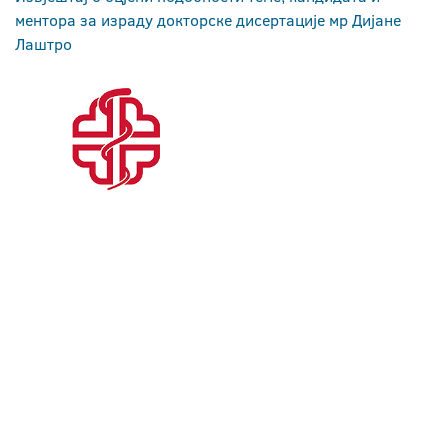
ментора за израду докторске дисертације мр Дијане
Лаштро