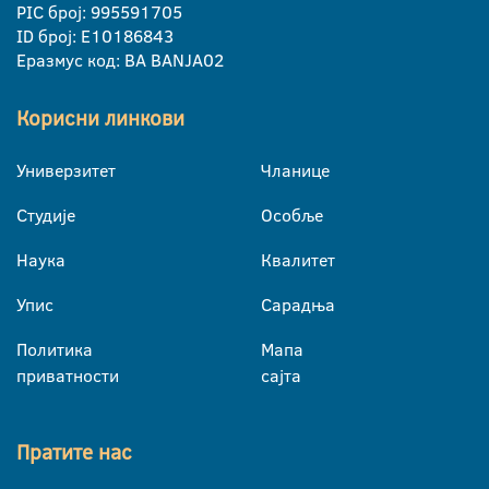
PIC број: 995591705
ID број: E10186843
Еразмус код: BA BANJA02
Корисни линкови
Универзитет
Чланице
Студије
Особље
Наука
Квалитет
Упис
Сарадња
Политика
Мапа
приватности
сајта
Пратите нас