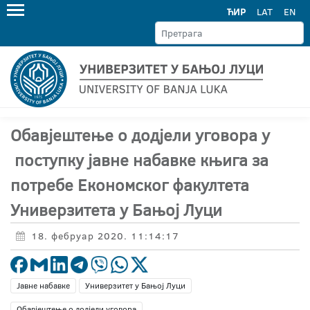
ЋИР
LAT
EN
Обавјештење о додјели уговора у
поступку јавне набавке књига за
потребе Економског факултета
Универзитета у Бањој Луци
18. фебруар 2020. 11:14:17
Јавне набавке
Универзитет у Бањој Луци
Обавјештење о додјели уговора