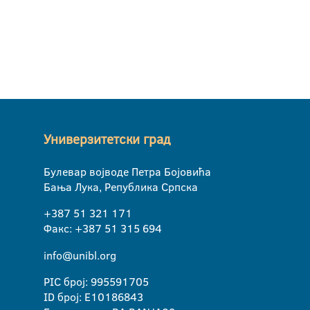
Универзитетски град
Булевар војводе Петра Бојовића
Бања Лука, Република Српска
+387 51 321 171
Факс: +387 51 315 694
info@unibl.org
PIC број: 995591705
ID број: E10186843