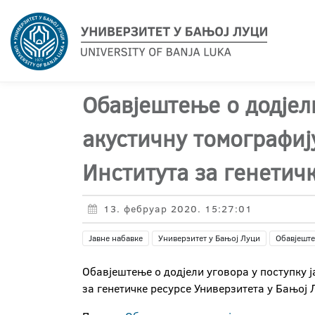
Обавјештење о додјели
акустичну томографију
Института за генетич
13. фебруар 2020. 15:27:01
Јавне набавке
Универзитет у Бањој Луци
Обавјеште
Обавјештење о додјели уговора у поступку ј
за генетичке ресурсе Универзитета у Бањој 