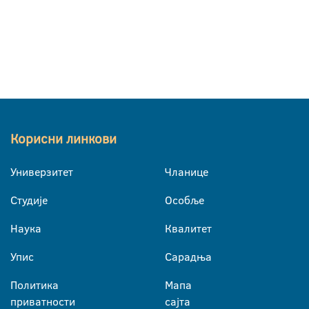
Корисни линкови
Универзитет
Чланице
Студије
Особље
Наука
Квалитет
Упис
Сарадња
Политика
Мапа
приватности
сајта