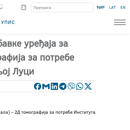
ЋИР
LAT
EN
УПИС
бавке уређаја за
рафија за потребе
њој Луци
бала) – 2Д томографија за потребе Института