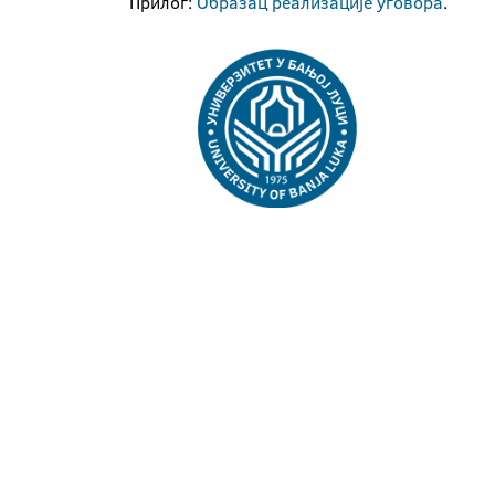
Прилог:
Образац реализације уговора
.