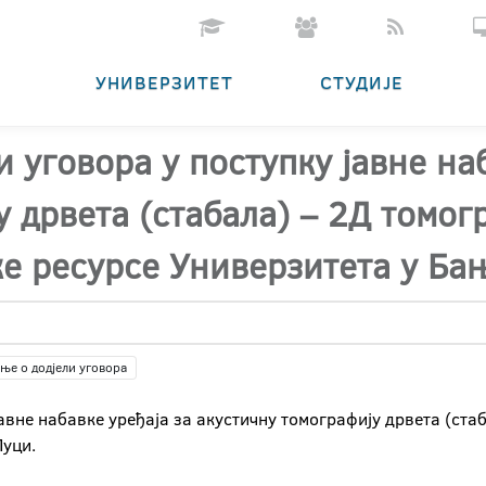
УНИВЕРЗИТЕТ
СТУДИЈЕ
 уговора у поступку јавне на
 дрвета (стабала) – 2Д томог
ке ресурсе Универзитета у Ба
ње о додјели уговора
авне набавке уређаја за акустичну томографију дрвета (ста
Луци.