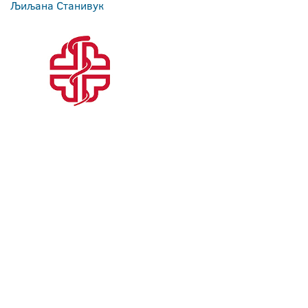
Љиљана Станивук