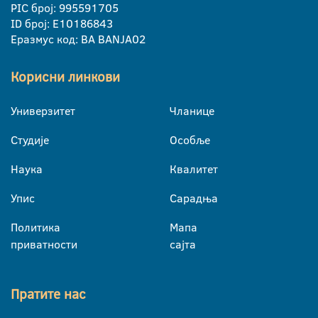
PIC број: 995591705
ID број: E10186843
Еразмус код: BA BANJA02
Корисни линкови
Универзитет
Чланице
Студије
Особље
Наука
Квалитет
Упис
Сарадња
Политика
Мапа
приватности
сајта
Пратите нас