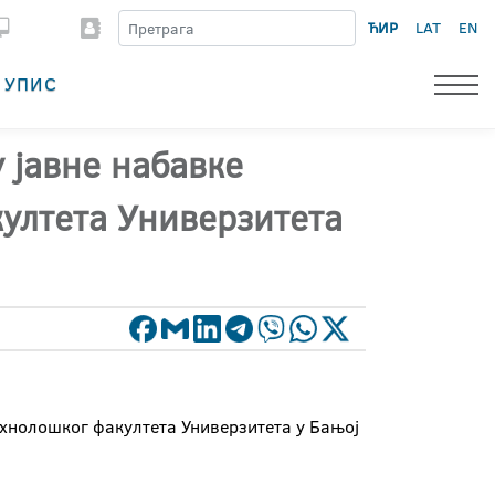
ЋИР
LAT
EN
УПИС
 јавне набавке
култета Универзитета
ехнолошког факултета Универзитета у Бањој