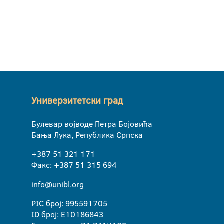
Универзитетски град
Булевар војводе Петра Бојовића
Бања Лука, Република Српска
+387 51 321 171
Факс: +387 51 315 694
info@unibl.org
PIC број: 995591705
ID број: E10186843