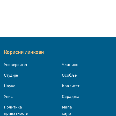
Корисни линкови
Универзитет
Чланице
Студије
Особље
Наука
Квалитет
Упис
Сарадња
Политика
Мапа
приватности
сајта