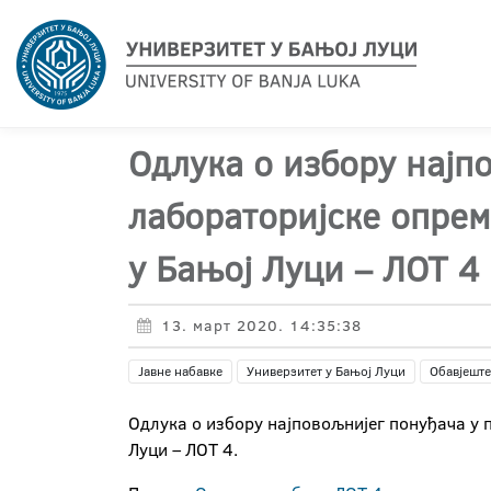
Одлука о избору најп
лабораторијскe опрем
у Бањој Луци – ЛОТ 4
13. март 2020. 14:35:38
Јавне набавке
Универзитет у Бањој Луци
Обавјеште
Одлука о избору најповољнијег понуђача у 
Луци – ЛОТ 4.