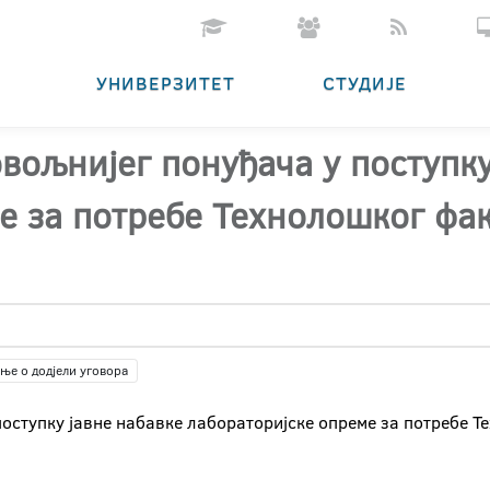
УНИВЕРЗИТЕТ
СТУДИЈЕ
овољнијег понуђача у поступку
е за потребе Технолошког фа
ње о додјели уговора
поступку јавне набавке лабораторијскe опреме за потребе Т