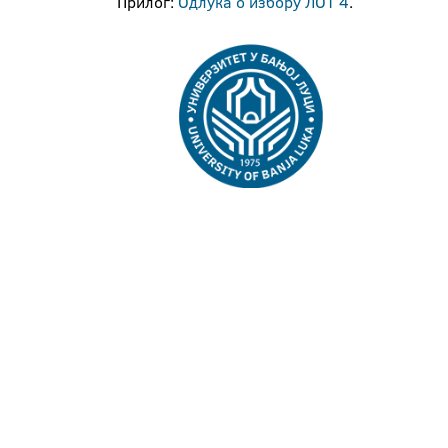
Прилог:
Одлука о избору ЛОТ 4
.