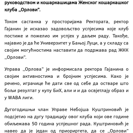
руководством и кошаркашицама Женског кошаркашког
клуба
,,
Орлови
’’
.
Током састанка у просторијама Ректората, ректор
Гајанин је исказао задовољство успјесима које клуб
постиже и пожелио им успјех у даљем раду. Такође,
најавио је да ће Универзитет у Бањој Луци, а у складу са
својим могућностима наставити да подржава рад ЖКК
,,Орлови’’.
Управа ,,Орлова’’ је информисала ректора Гајанина о
својим активностима и бројним успјесима. Како је
речено, играчице ће дати све од себе да остваре што
бољи резултат у купу БиХ, али и и да освјетлају образ и
у WABA лиги.
Дугогодишњи члан Управе Небојша Куштриновић је
подсјетио на дугу традицију овог клуба који ове године
обиљежава 50 година успјешног рада. Куштриновић је
навео да је један од приориртета, да се ,,Орлови’’