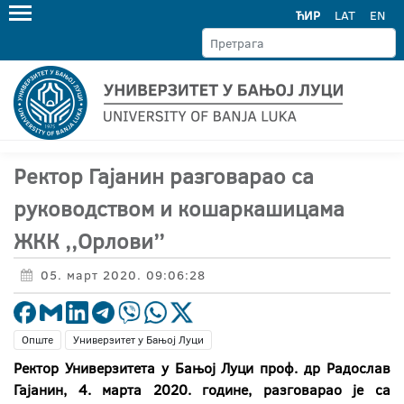
ЋИР
LAT
EN
Ректор Гајанин разговарао са
руководством и кошаркашицама
ЖКК ,,Орлови’’
05. март 2020. 09:06:28
Опште
Универзитет у Бањој Луци
Ректор Универзитета у Бањој Луци проф. др Радослав
Гајанин, 4. марта 2020. године, разговара
o
је са