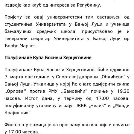
издвоје као клуб од интереса за Републику.
Пријему за oвај универзитетски тим састављен од
студенткиња Универзитета у Бањој Луци и ученица
бањалучких средњих школа, присуствовао је и
генерални секретар Универзитета у Бањој Луци мр
Ђорђе Маркез.
Полуфинале Купа Босне и Херцеговине
Полуфинале Купа Босне и Херцеговине, биће одржано
7. марта ове године у Спортској дворани ,,Облићево’’ у
Бањој Луци. Уткамица у којој ће снаге одмјерити екипа
,,Орлова'’ против РМУ ,,Бановићи’’ почиње у 19.30
часова. Истог дана, у термину од 17.00 часова,
полуфиналну утакмицу играју ЖКК ,,Челик’’ и ,,Млади
Крајишник’’.
Финална уткамица је на програму дан касније и почиње
у 17.00 часова.