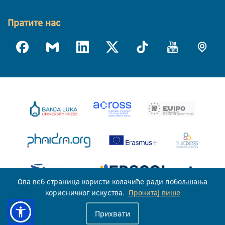
Пратите нас
Ова веб страница користи колачиће ради побољшања
корисничког искуства.
Прочитај више
Универзитет у Бањој Луци © 2026
Прихвати
Сва права задржана