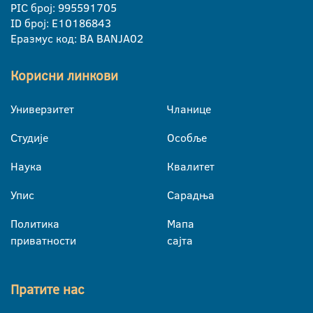
PIC број: 995591705
ID број: E10186843
Еразмус код: BA BANJA02
Корисни линкови
Универзитет
Чланице
Студије
Особље
Наука
Квалитет
Упис
Сарадња
Политика
Мапа
приватности
сајта
Пратите нас