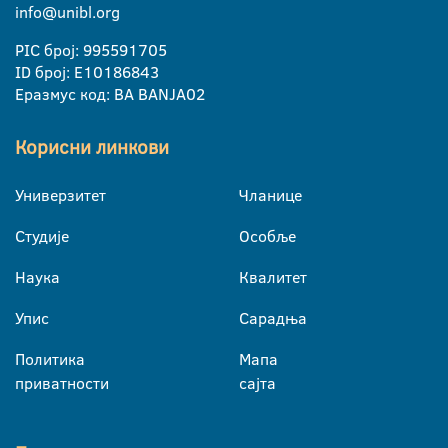
info@unibl.org
PIC број: 995591705
ID број: E10186843
Еразмус код: BA BANJA02
Корисни линкови
Универзитет
Чланице
Студије
Особље
Наука
Квалитет
Упис
Сарадња
Политика
Мапа
приватности
сајта