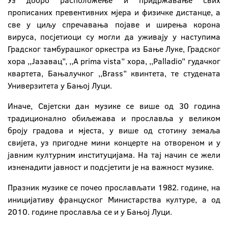
Уз добро расположење и придржавање свих
прописаних превентивних мјера и физичке дистанце, а
све у циљу спречавања појаве и ширења корона
вируса, посјетиоци су могли да уживају у наступима
Градског тамбурашког оркестра из Бање Луке, Градског
хора ,,Јазавац’’, ,,A prima vista” хора, ,,Palladio” гудачког
квартета, Бањалучког ,,Brass’’ квинтета, те студената
Универзитета у Бањој Луци.
Иначе, Свјетски дан музике се више од 30 година
традиционално обиљежава и прославља у великом
броју градова и мјеста, у више од стотину земаља
свијета, уз пригодне мини концерте на отвореном и у
јавним културним институцијама. На тај начин се жели
изненадити јавност и подсјетити је на важност музике.
Празник музике се почео прослављати 1982. године, на
иницијативу француског Министарства културе, а од
2010. године прославља се и у Бањој Луци.