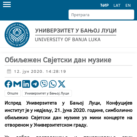
ЋИР
LAT
EN
Обиљежeн Свјетски дан музике
12. јун 2020. 14:28:19
Опште
Универзитет у Бањој Луци
Испред Универзитета у Бањој Луци, Конфуцијев
институт је у недјељу, 21. јуна 2020. године, симболично
обиљежио Свјетски дан музике уз мини концерте на
отвореном у Универзитетском граду.