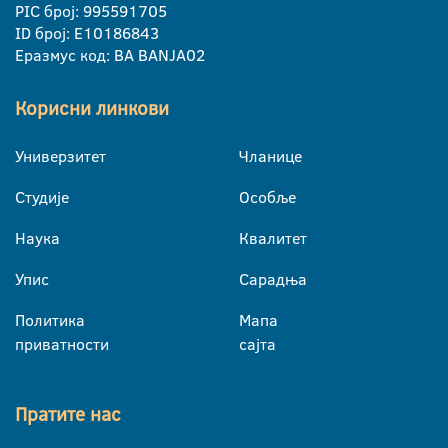
PIC број: 995591705
ID број: E10186843
Еразмус код: BA BANJA02
Корисни линкови
Универзитет
Чланице
Студије
Особље
Наука
Квалитет
Упис
Сарадња
Политика
Мапа
приватности
сајта
Пратите нас