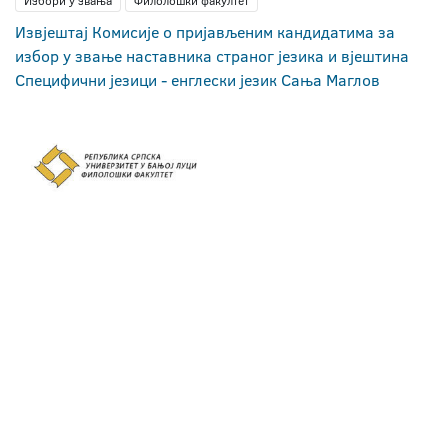
Избори у звања
Филолошки факултет
Извјештај Комисије о пријављеним кандидатима за
избор у звање наставника страног језика и вјештина
Специфични језици - енглески језик Сања Маглов