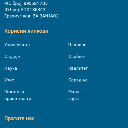
PIC број: 995591705
ID број: E10186843
Еразмус код: BA BANJA02
Корисни линкови
Универзитет
Чланице
Студије
Особље
Наука
Квалитет
Упис
Сарадња
Политика
Мапа
приватности
сајта
Пратите нас