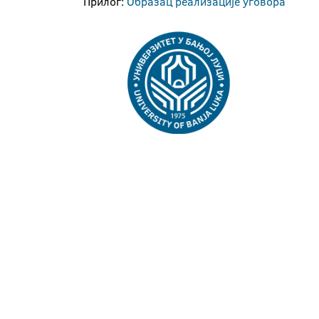
Прилог:
Образац реализације уговора