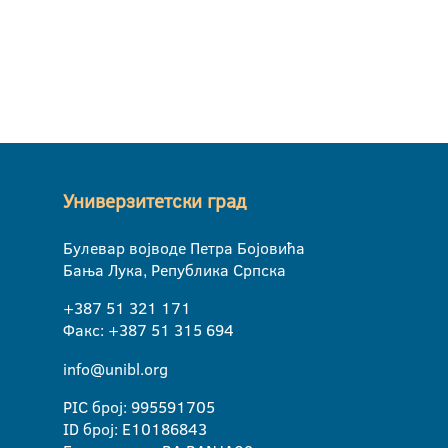
Универзитетски град
Булевар војводе Петра Бојовића
Бања Лука, Република Српска
+387 51 321 171
Факс: +387 51 315 694
info@unibl.org
PIC број: 995591705
ID број: E10186843