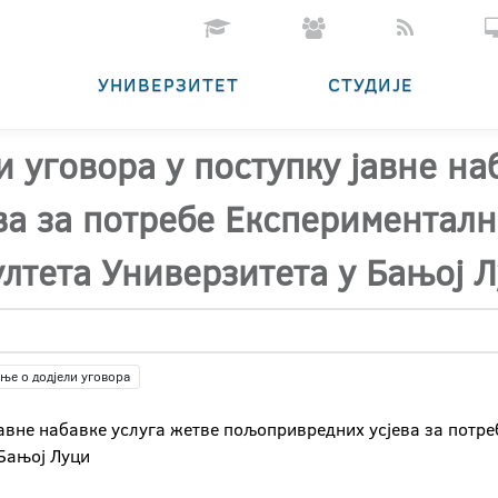
УНИВЕРЗИТЕТ
СТУДИЈЕ
 уговора у поступку јавне на
а за потребе Експерименталн
лтета Универзитета у Бањој 
ње о додјели уговора
јавне набавке услуга жетве пољопривредних усјева за потр
Бањој Луци