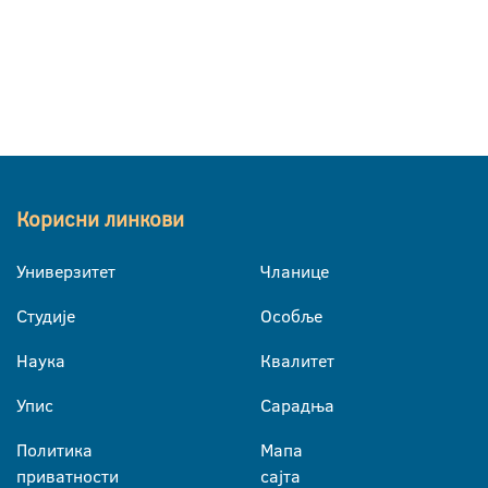
Корисни линкови
Универзитет
Чланице
Студије
Особље
Наука
Квалитет
Упис
Сарадња
Политика
Мапа
приватности
сајта