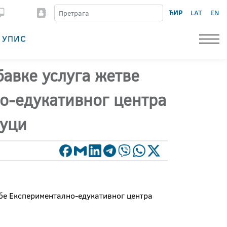
ЋИР
LAT
EN
УПИС
бавке услуга жетве
о-едукативног центра
Луци
ебе Експериментално-едукативног центра