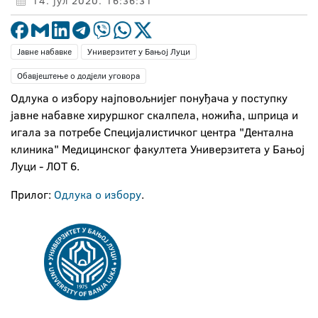
14. јул 2020. 16:36:31
Јавне набавке
Универзитет у Бањој Луци
Обавјештење о додјели уговора
Одлука о избору најповољнијег понуђача у поступку
јавне набавке хируршког скалпела, ножића, шприца и
игала за потребе Специјалистичког центра "Дентална
клиника" Медицинског факултета Универзитета у Бањој
Луци - ЛОТ 6.
Прилог:
Одлука о избору
.