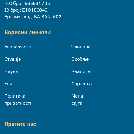
PIC број: 995591705
ID број: E10186843
Еразмус код: BA BANJA02
Корисни линкови
Универзитет
Чланице
Студије
Особље
Наука
Квалитет
Упис
Сарадња
Политика
Мапа
приватности
сајта
Пратите нас