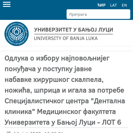
ЋИР
LAT
EN
Одлука о избору најповољнијег
понуђача у поступку јавне
набавке хируршког скалпела,
ножића, шприца и игала за потребе
Специјалистичког центра "Дентална
клиника" Медицинског факултета
Универзитета у Бањој Луци - ЛОТ 6