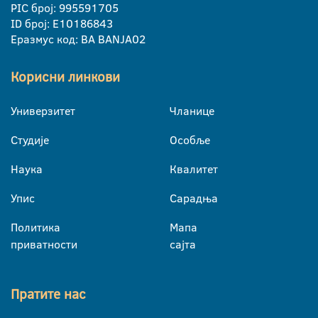
PIC број: 995591705
ID број: E10186843
Еразмус код: BA BANJA02
Корисни линкови
Универзитет
Чланице
Студије
Особље
Наука
Квалитет
Упис
Сарадња
Политика
Мапа
приватности
сајта
Пратите нас