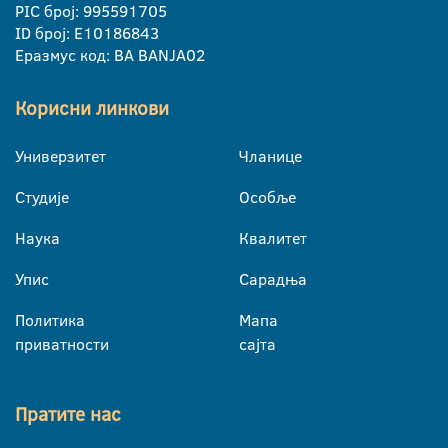
PIC број: 995591705
ID број: E10186843
Еразмус код: BA BANJA02
Корисни линкови
Универзитет
Чланице
Студије
Особље
Наука
Квалитет
Упис
Сарадња
Политика
Мапа
приватности
сајта
Пратите нас