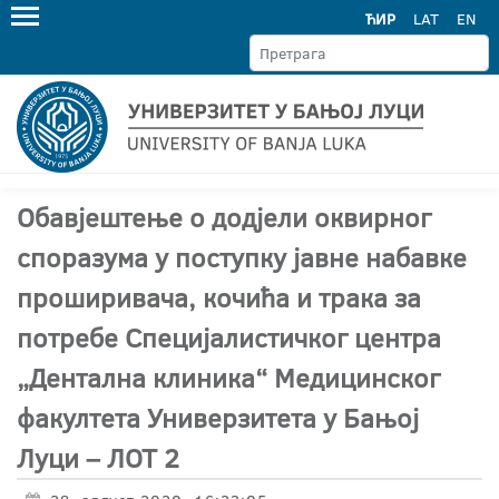
ЋИР
LAT
EN
Обавјештење о додјели оквирног
споразума у поступку јавне набавке
проширивача, кочића и трака за
потребе Специјалистичког центра
„Дентална клиника“ Медицинског
факултета Универзитета у Бањој
Луци – ЛОТ 2