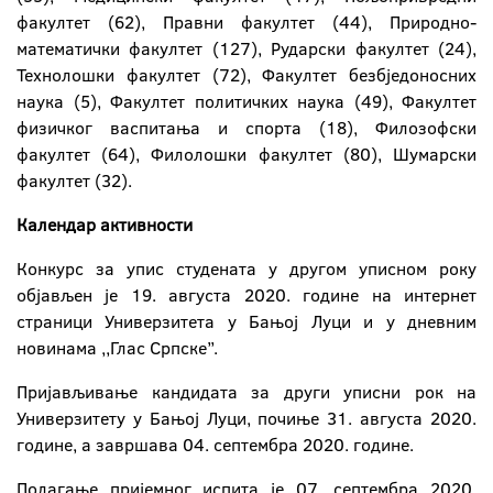
факултет (62), Правни факултет (44), Природно-
математички факултет (127), Рударски факултет (24),
Технолошки факултет (72), Факултет безбједоносних
наука (5), Факултет политичких наука (49), Факултет
физичког васпитања и спорта (18), Филозофски
факултет (64), Филолошки факултет (80), Шумарски
факултет (32).
Календар активности
Конкурс за упис студената у другом уписном року
објављен je 19. августа 2020. године на интернет
страници Универзитета у Бањој Луци и у дневним
новинама ,,Глас Српске’’.
Пријављивање кандидата за други уписни рок на
Универзитету у Бањој Луци, почиње 31. августа 2020.
године, а завршава 04. септембра 2020. године.
Полагање пријемног испита је 07. септембра 2020.