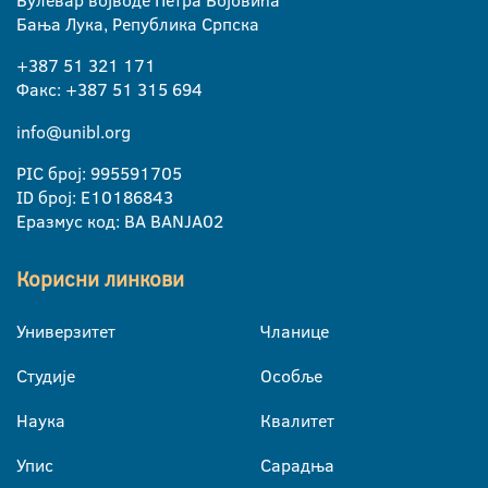
Булевар војводе Петра Бојовића
Бања Лука, Република Српска
+387 51 321 171
Факс: +387 51 315 694
info@unibl.org
PIC број: 995591705
ID број: E10186843
Еразмус код: BA BANJA02
Корисни линкови
Универзитет
Чланице
Студије
Особље
Наука
Квалитет
Упис
Сарадња