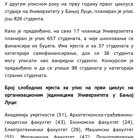
У другом уписном року на прву годину првог циклуса
студија на Универзитету у Бањој Луци, планиран је упис
још 826 студента.
Како је предвиђено, на свих 17 чланица Универзитета
планиран је упис 657 студената, а чије школовање се
финансира из буџета. Има мјеста и за 37 студената у
категорији самофинансирање, док се 36 студента
могу уписати као ванредни студенти. Конкурсом је
предвиђено и да се упише 98 студената у категорији
страних студената.
Број слободних мјеста за упис на први циклус на
организационим јединицама Универзитета у Бањој
Луци:
Академија умјетности (51), Архитетконско-грађевинко-
геодетски факултет (43), Економски факултет (24),
Електротехнички факултет (29), Машински факултет
(55), Медицински факултет (47), Пољопривредни