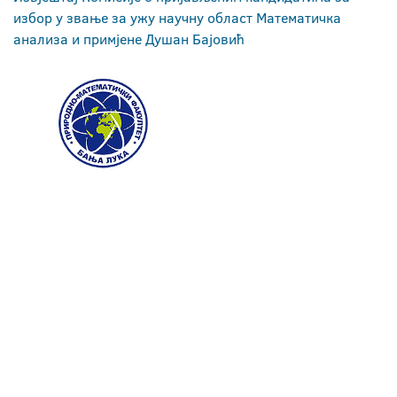
избор у звање за ужу научну област Математичка
анализа и примјене Душан Бајовић