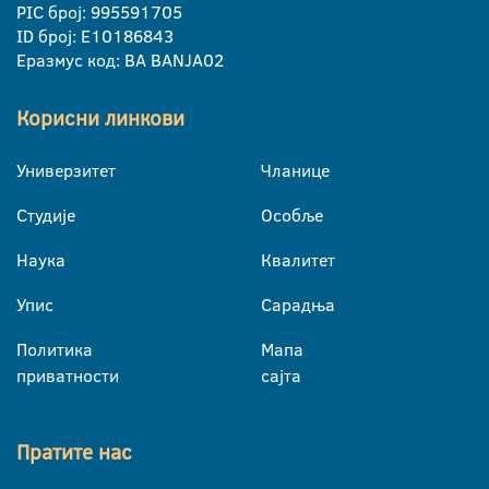
PIC број: 995591705
ID број: E10186843
Еразмус код: BA BANJA02
Корисни линкови
Универзитет
Чланице
Студије
Особље
Наука
Квалитет
Упис
Сарадња
Политика
Мапа
приватности
сајта
Пратите нас