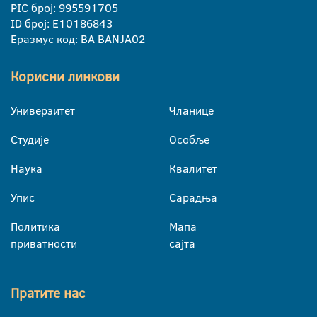
PIC број: 995591705
ID број: E10186843
Еразмус код: BA BANJA02
Корисни линкови
Универзитет
Чланице
Студије
Особље
Наука
Квалитет
Упис
Сарадња
Политика
Мапа
приватности
сајта
Пратите нас