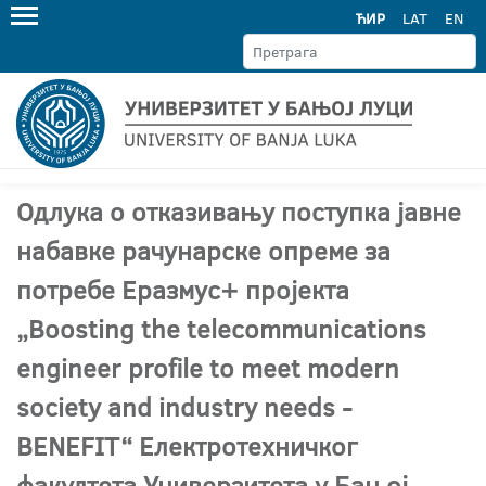
ЋИР
LAT
EN
Одлука о отказивању поступка јавне
набавке рачунарске опреме за
потребе Еразмус+ пројекта
„Boosting the telecommunications
engineer profile to meet modern
society and industry needs -
BENEFIT“ Електротехничког
факултета Универзитета у Бањој