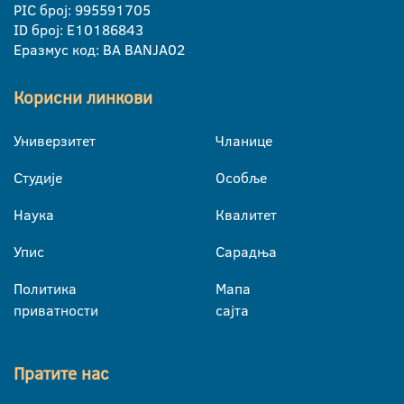
PIC број: 995591705
ID број: E10186843
Еразмус код: BA BANJA02
Корисни линкови
Универзитет
Чланице
Студије
Особље
Наука
Квалитет
Упис
Сарадња
Политика
Мапа
приватности
сајта
Пратите нас