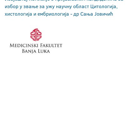
избор у звање за ужу научну област Цитологија,
хистологија и ембриологија - др Сања Јовичић